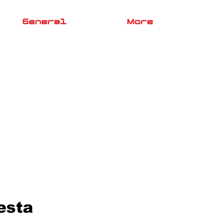
General
More
esta