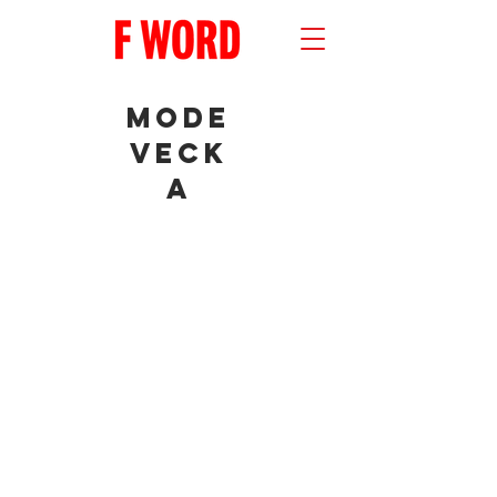
mode
veck
a