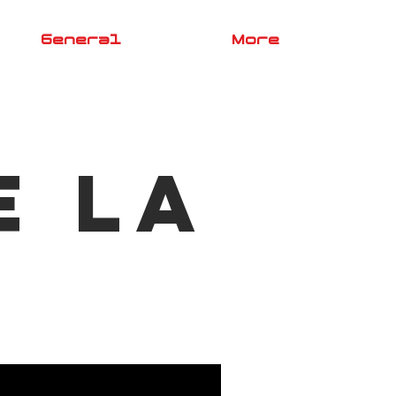
General
More
e la